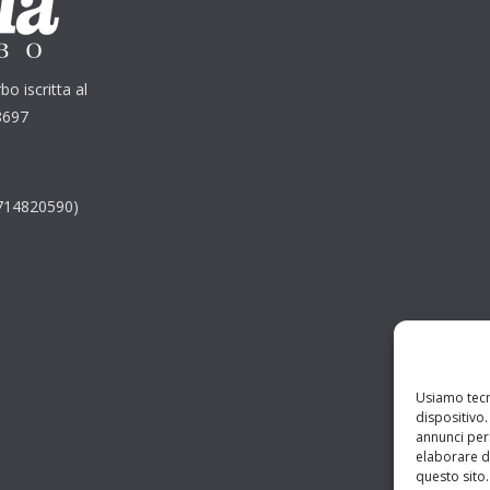
bo iscritta al
8697
2714820590)
Usiamo tecn
dispositivo
annunci pers
elaborare d
questo sito.