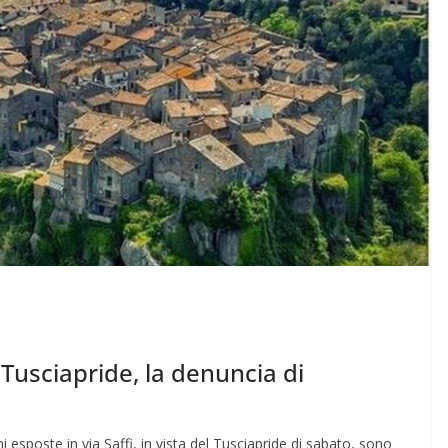
Tusciapride, la denuncia di
 esposte in via Saffi, in vista del Tusciapride di sabato, sono