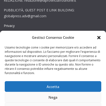
REDAZIONE: redazione@laprovinciafrosinone.it
PUBBLICITÀ, GUEST POST E LINK BUILDING:
globalpress.adv@gmail.com
Privacy
Gestisci Consenso Cookie
Cookie
Copyright © La Provincia Viterbo. Tutti i diritti riservati.
Usiamo tecnologie come i cookie per memorizzare e/o accedere ad
informazioni sul dispositivo. Lo facciamo per migliorare l'esperienza di
Sito web creato da
DAG STUDIO
navigazione e mostrare annunci personalizzati. Fornire il consenso a
queste tecnologie ci consente di elaborare dati quali il comportamento
durante la navigazione o ID univoche su questo sito. Non fornire o
ritirare il consenso potrebbe influire negativamente su alcune
funzionalità e funzioni.
Accetta
Nega