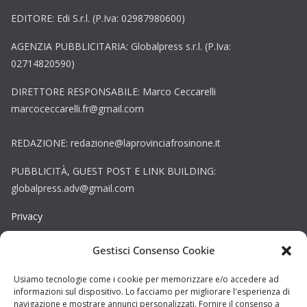
EDITORE: Edi S.r.l. (P.Iva: 02987980600)
AGENZIA PUBBLICITARIA: Globalpress s.r.l. (P.Iva:
02714820590)
DIRETTORE RESPONSABILE: Marco Ceccarelli
marcoceccarelli.fr@gmail.com
REDAZIONE: redazione@laprovinciafrosinone.it
PUBBLICITÀ, GUEST POST E LINK BUILDING:
globalpress.adv@gmail.com
Privacy
Gestisci Consenso Cookie
Cookie
Copyright © La Provincia Viterbo. Tutti i diritti riservati.
Usiamo tecnologie come i cookie per memorizzare e/o accedere ad
informazioni sul dispositivo. Lo facciamo per migliorare l'esperienza di
Sito web creato da
DAG STUDIO
navigazione e mostrare annunci personalizzati. Fornire il consenso a